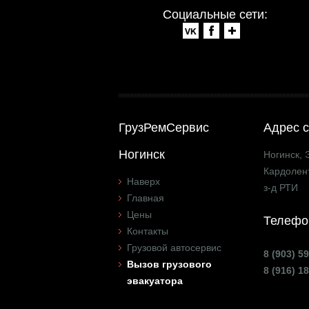
Социальные сети:
ГрузРемСервис
Адрес с
Ногинск
Ногинск, 
Кардолент
Наверх
з-д РТИ
Главная
Цены
Телефо
Контакты
Грузовой автосервис
8 (903) 5
Вызов грузового
8 (916) 1
эвакуатора